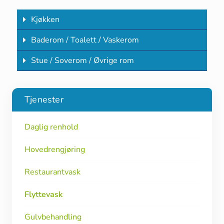
Kjøkken
Baderom / Toalett / Vaskerom
Stue / Soverom / Øvrige rom
Tjenester
Daglig renhold
Hovedrengjøring
Restaurantvask
Flyttevask
Gulvbehandling