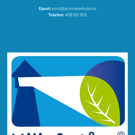
Epost:
post@aurorarenhold.no
Telefon:
458 80 503