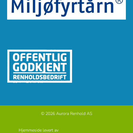
© 2026 Aurora Renhold AS
Hjemmeside levert av
Norsk Design & Webtjenester